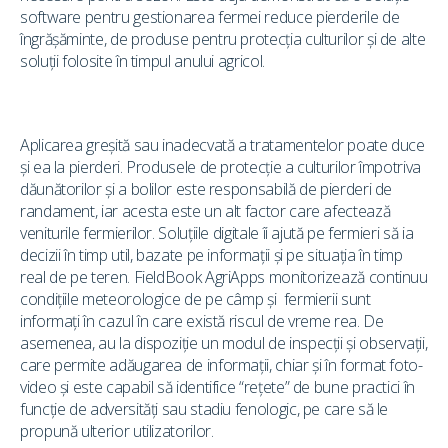
software pentru gestionarea fermei reduce pierderile de
îngrășăminte, de produse pentru protecția culturilor și de alte
soluții folosite în timpul anului agricol.
Aplicarea greșită sau inadecvată a tratamentelor poate duce
și ea la pierderi. Produsele de protecție a culturilor împotriva
dăunătorilor și a bolilor este responsabilă de pierderi de
randament, iar acesta este un alt factor care afectează
veniturile fermierilor. Soluțiile digitale îi ajută pe fermieri să ia
decizii în timp util, bazate pe informații și pe situația în timp
real de pe teren. FieldBook AgriApps monitorizează continuu
condițiile meteorologice de pe câmp și fermierii sunt
informați în cazul în care există riscul de vreme rea. De
asemenea, au la dispoziție un modul de inspecții și observații,
care permite adăugarea de informații, chiar și în format foto-
video și este capabil să identifice “rețete” de bune practici în
funcție de adversități sau stadiu fenologic, pe care să le
propună ulterior utilizatorilor.