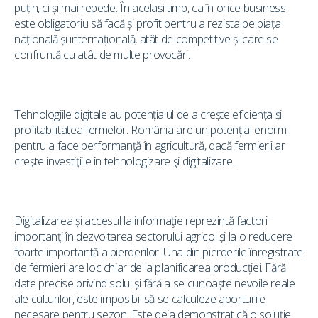
puțin, ci și mai repede. În același timp, ca în orice business,
este obligatoriu să facă și profit pentru a rezista pe piața
națională și internațională, atât de competitive și care se
confruntă cu atât de multe provocări.
Tehnologiile digitale au potențialul de a crește eficiența și
profitabilitatea fermelor. România are un potențial enorm
pentru a face performanță în agricultură, dacă fermierii ar
creşte investiţiile în tehnologizare şi digitalizare.
Digitalizarea și accesul la informaţie reprezintă factori
importanţi în dezvol­ta­rea sectorului agricol și la o reducere
foarte importantă a pierderilor. Una din pierderile înregistrate
de fermieri are loc chiar de la planificarea producției. Fără
date precise privind solul și fără a se cunoaște nevoile reale
ale culturilor, este imposibil să se calculeze aporturile
necesare pentru sezon. Este deja demonstrat că o soluție