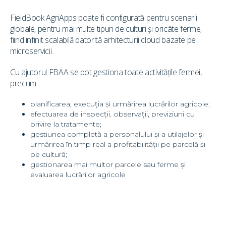
FieldBook AgriApps poate fi configurată pentru scenarii
globale, pentru mai multe tipuri de culturi și oricâte ferme,
fiind infinit scalabilă datorită arhitecturii cloud bazate pe
microservicii.
Cu ajutorul FBAA se pot gestiona toate activitățile fermei,
precum:
planificarea, execuția și urmărirea lucrărilor agricole;
efectuarea de inspecții. observații, previziuni cu
privire la tratamente;
gestiunea completă a personalului și a utilajelor și
urmărirea în timp real a profitabilității pe parcelă și
pe cultură;
gestionarea mai multor parcele sau ferme și
evaluarea lucrărilor agricole