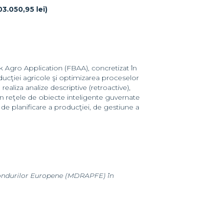
03.050,95 lei)
 Agro Application (FBAA), concretizat în
ucţiei agricole şi optimizarea proceselor
ealiza analize descriptive (retroactive),
din reţele de obiecte inteligente guvernate
 de planificare a producţiei, de gestiune a
 Fondurilor Europene (MDRAPFE) în