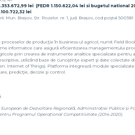
.353.672,99 lei (FEDR 1.150.622,04 lei si bugetul national 2
.100.722,32 lei
: Mun. Brașov, Str. Rozelor. nr. 1, jud. Brașov, cod poștal 500381
proceselor de producţie în business-ul agricol, numit Field Book
rme informatice care asigură eficientizarea managementului prod
gricole prin crearea de instrumente analitice specializate pentru a r
rescriptive, utilizând baze de cunoştinţe expert şi date colectate 
(en. Internet of Things). Platforma integrează module specializate
are, predicţie, decizie şi control.
.
ul European de Dezvoltare Regională, Administrației Publice și
entru Programul Operațional Competitivitate (2014-2020).