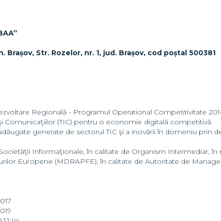
BAA”
 Brașov, Str. Rozelor, nr. 1, jud. Brașov, cod poștal 500381
voltare Regională - Programul Operational Competitivitate 20
şi Comunicaţiilor (TIC) pentru o economie digitală competitivă
orii adăugate generate de sectorul TIC şi a inovării în domeniu prin 
Societăţii Informaţionale, în calitate de Organism Intermediar, în
ndurilor Europene (MDRAPFE), în calitate de Autoritate de Mana
017
2019
12 lei