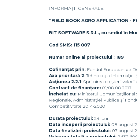
INFORMAȚII GENERALE:
”FIELD BOOK AGRO APPLICATION - F
BIT SOFTWARE S.R.L., cu sediul în Mun.
Cod SMIS: 115 887
Numar online al proiectului : 189
Cofinanțat prin:
Fondul European de Dez
Axa prioritară 2
: Tehnologia Informaţiei 
Acţiunea 2.2.1
: Sprijinirea creşterii val
Contract de finanțare:
81/08.08.2017
Încheiat cu:
Ministerul Comunicaţiilor şi 
Regionale, Administraţiei Publice şi Fo
Competitivitate 2014-2020
Durata proiectului:
24 luni
Data începerii proiectului:
08 august 2
Data finalizării proiectului:
07 august 
Valoarea totală a proiectului:
2 532 680,