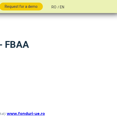
Request for a demo
RO
/
EN
- FBAA
tați
www.fonduri-ue.ro