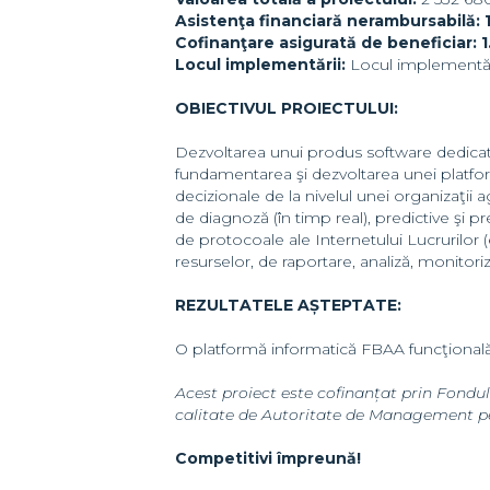
Asistenţa financiară nerambursabilă: 1
Cofinanţare asigurată de beneficiar: 1
Locul implementării:
Locul implementării
OBIECTIVUL PROIECTULUI:
Dezvoltarea unui produs software dedicat 
fundamentarea şi dezvoltarea unei platfo
decizionale de la nivelul unei organizaţii a
de diagnoză (în timp real), predictive şi p
de protocoale ale Internetului Lucrurilor 
resurselor, de raportare, analiză, monitoriz
REZULTATELE AȘTEPTATE:
O platformă informatică FBAA funcţională
Acest proiect este cofinanțat prin Fond
calitate de Autoritate de Management p
Competitivi împreună!