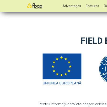
Advantages
Features
R
FIELD
Pentru informații detaliate despre celela